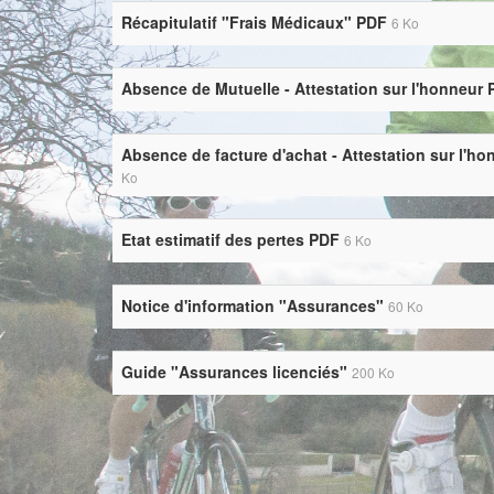
Récapitulatif "Frais Médicaux" PDF
6 Ko
Absence de Mutuelle - Attestation sur l'honneur
Absence de facture d'achat - Attestation sur l'h
Ko
Etat estimatif des pertes PDF
6 Ko
Notice d'information "Assurances"
60 Ko
Guide "Assurances licenciés"
200 Ko