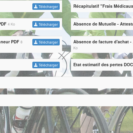
Récapitulatif "Frais Médicau
Télécharger
 PDF
Absence de Mutuelle - Attest
4 Ko
Télécharger
onneur PDF
Absence de facture d'achat -
8
Télécharger
Ko
Etat estimatif des pertes DOC
Télécharger